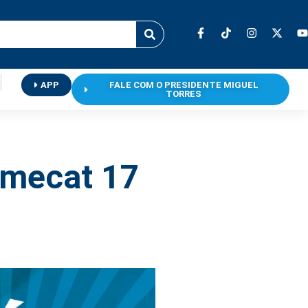
APP
FALE COM O PRESIDENTE MIGUEL
TORRES
imecat 17