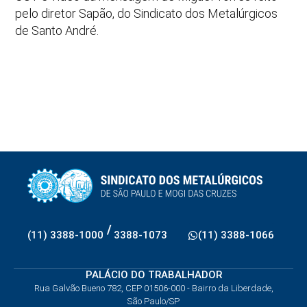
pelo diretor Sapão, do Sindicato dos Metalúrgicos
de Santo André.
/
(11) 3388-1000
3388-1073
(11) 3388-1066
PALÁCIO DO TRABALHADOR
Rua Galvão Bueno 782, CEP 01506-000 - Bairro da Liberdade,
São Paulo/SP