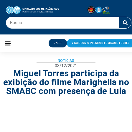
APP
FALE COM O PRESIDENTE MIGUEL TORRES
Palavra do Presidente
Jornal O Metalúrgico
Clube de Campo
Centro de Lazer
NOTÍCIAS
03/12/2021
Miguel Torres participa da
exibição do filme Marighella no
SMABC com presença de Lula