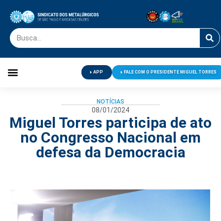
APP
FALE COM O PRESIDENTE MIGUEL TORRES
Palavra do Presidente
Jornal O Metalúrgico
Clube de Campo
Centro de Lazer
NOTÍCIAS
08/01/2024
Miguel Torres participa de ato
no Congresso Nacional em
defesa da Democracia