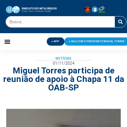
APP
FALE COM O PRESIDENTE MIGUEL TORRES
Palavra do Presidente
Jornal O Metalúrgico
Clube de Campo
Centro de Lazer
NOTÍCIAS
01/11/2024
Miguel Torres participa de
reunião de apoio à Chapa 11 da
OAB-SP