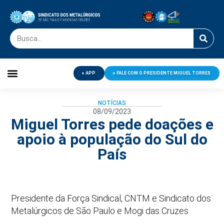
APP
FALE COM O PRESIDENTE MIGUEL TORRES
Palavra do Presidente
Jornal O Metalúrgico
Clube de Campo
Centro de Lazer
NOTÍCIAS
08/09/2023
Miguel Torres pede doações e
apoio à população do Sul do
País
Presidente da Força Sindical, CNTM e Sindicato dos
Metalúrgicos de São Paulo e Mogi das Cruzes