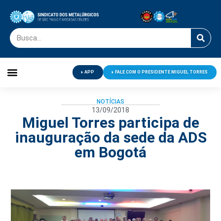
APP
FALE COM O PRESIDENTE MIGUEL TORRES
Palavra do Presidente
Jornal O Metalúrgico
Clube de Campo
Centro de Lazer
NOTÍCIAS
13/09/2018
Miguel Torres participa de
inauguração da sede da ADS
em Bogotá