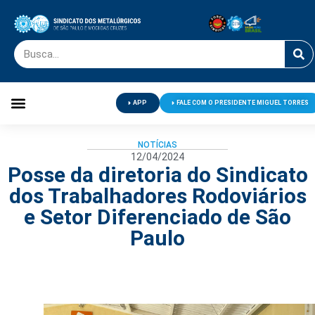
APP
FALE COM O PRESIDENTE MIGUEL TORRES
Palavra do Presidente
Jornal O Metalúrgico
Clube de Campo
Centro de Lazer
NOTÍCIAS
12/04/2024
Posse da diretoria do Sindicato
dos Trabalhadores Rodoviários
e Setor Diferenciado de São
Paulo