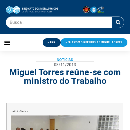
APP
FALE COM O PRESIDENTE MIGUEL TORRES
Palavra do Presidente
Jornal O Metalúrgico
Clube de Campo
Centro de Lazer
NOTÍCIAS
08/11/2013
Miguel Torres reúne-se com
ministro do Trabalho
Jaélcio Santana