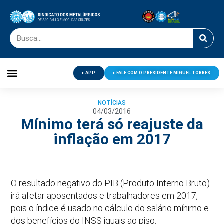
APP
FALE COM O PRESIDENTE MIGUEL TORRES
Palavra do Presidente
Jornal O Metalúrgico
Clube de Campo
Centro de Lazer
NOTÍCIAS
04/03/2016
Mínimo terá só reajuste da
inflação em 2017
O resultado negativo do PIB (Produto Interno Bruto)
irá afetar aposentados e trabalhadores em 2017,
pois o índice é usado no cálculo do salário mínimo e
dos benefícios do INSS iguais ao piso.