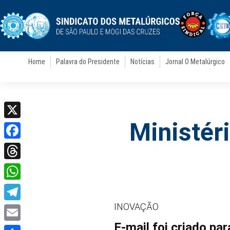
Home
Palavra do Presidente
Notícias
Jornal O Metalúrgico
Ministér
X
Facebook
Threads
WhatsApp
INOVAÇÃO
Telegram
E-mail foi criado pa
Email