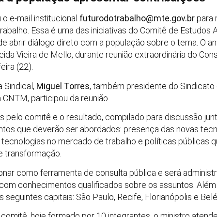
 o e-mail institucional
futurodotrabalho@mte.gov.br
para 
 trabalho. Essa é uma das iniciativas do Comitê de Estudo
de abrir diálogo direto com a população sobre o tema. O anú
eida Vieira de Mello, durante reunião extraordinária do Co
eira (22).
 Sindical,
Miguel Torres
, também presidente do Sindicato
 CNTM, participou da reunião.
 pelo comitê e o resultado, compilado para discussão junto
suntos que deverão ser abordados: presença das novas tecn
tecnologias no mercado de trabalho e políticas públicas 
e transformação.
ncionar como ferramenta de consulta pública e será administ
 com conhecimentos qualificados sobre os assuntos. Além 
 seguintes capitais: São Paulo, Recife, Florianópolis e Bel
omitê, hoje formado por 10 integrantes, o ministro atende