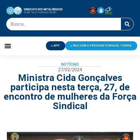
APP
FALE COM O PRESIDENTE MIGUEL TORRES
Palavra do Presidente
Jornal O Metalúrgico
Clube de Campo
Centro de Lazer
NOTÍCIAS
27/02/2024
Ministra Cida Gonçalves
participa nesta terça, 27, de
encontro de mulheres da Força
Sindical