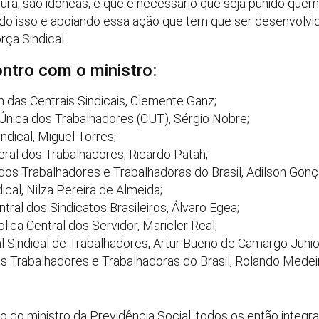
tura, são idôneas, e que é necessário que seja punido quem
do isso e apoiando essa ação que tem que ser desenvolvi
rça Sindical.
ntro com o ministro:
das Centrais Sindicais, Clemente Ganz;
 Única dos Trabalhadores (CUT), Sérgio Nobre;
ndical, Miguel Torres;
eral dos Trabalhadores, Ricardo Patah;
 dos Trabalhadores e Trabalhadoras do Brasil, Adilson Gonç
ical, Nilza Pereira de Almeida;
ntral dos Sindicatos Brasileiros, Álvaro Egea;
lica Central dos Servidor, Maricler Real;
l Sindical de Trabalhadores, Artur Bueno de Camargo Junio
dos Trabalhadores e Trabalhadoras do Brasil, Rolando Medei
ão do ministro da Previdência Social, todos os então inte