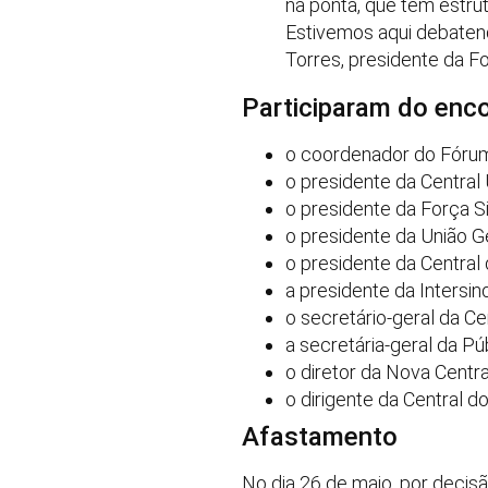
na ponta, que têm estru
Estivemos aqui debaten
Torres, presidente da Fo
Participaram do enco
o coordenador do Fórum 
o presidente da Central
o presidente da Força Si
o presidente da União G
o presidente da Central
a presidente da Intersind
o secretário-geral da Ce
a secretária-geral da Púb
o diretor da Nova Centra
o dirigente da Central 
Afastamento
No dia 26 de maio, por decis