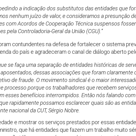
 pedindo a indicação dos substitutos das entidades que
mos nenhum juízo de valor, e consideramos a presunção d
es com Acordos de Cooperação Técnica suspensos fossem
es pela Controladoria-Geral da União (CGU).”
 foram contundentes na defesa de fortalecer o sistema pre
renda do país e agradeceram o canal de diálogo aberto pelo
que se faça uma separação de entidades históricas de servi
s aposentados, dessas associações que foram claramente 
tivo de fraude. O movimento sindical é o maior interessad
sse processo porque os trabalhadores que recebem serviço
om esses benefícios interrompidos. Então nós falando com
 que rapidamente possamos esclarecer quais são as entida
dente nacional da CUT, Sérgio Nobre.
ciedade e mostrar os serviços prestados por essas entidade
nistro, que há entidades que fazem um trabalho muito séri