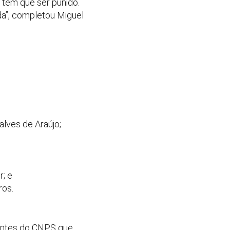
 tem que ser punido.
da”, completou Miguel
alves de Araújo;
r; e
ros.
grantes do CNPS que