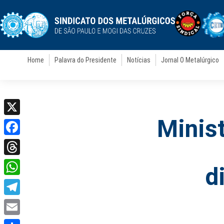
Home
Palavra do Presidente
Notícias
Jornal O Metalúrgico
Minis
X
Facebook
Threads
d
WhatsApp
Telegram
Email