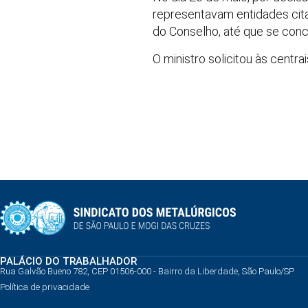
representavam entidades ci
do Conselho, até que se conc
O ministro solicitou às centr
PALÁCIO DO TRABALHADOR
Rua Galvão Bueno 782, CEP 01506-000 - Bairro da Liberdade, São Paulo/SP
Política de privacidade