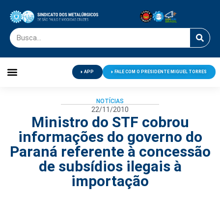
APP
FALE COM O PRESIDENTE MIGUEL TORRES
Palavra do Presidente
Jornal O Metalúrgico
Clube de Campo
Centro de Lazer
NOTÍCIAS
22/11/2010
Ministro do STF cobrou
informações do governo do
Paraná referente à concessão
de subsídios ilegais à
importação