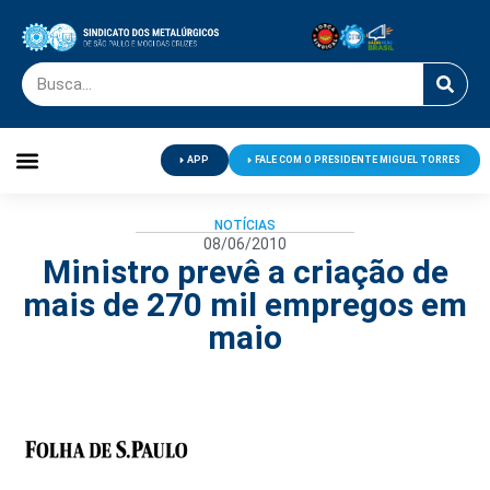
APP
FALE COM O PRESIDENTE MIGUEL TORRES
Palavra do Presidente
Jornal O Metalúrgico
Clube de Campo
Centro de Lazer
NOTÍCIAS
08/06/2010
Ministro prevê a criação de
mais de 270 mil empregos em
maio