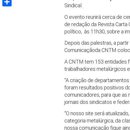
Sindical.
Share
O evento reunirá cerca de cem
de redação da Revista Carta Ca
político, às 11h30, sobre a 
Depois das palestras, a parti
Comunicaçãoda CNTM coloca
A CNTM tem 153 entidades fil
trabalhadores metalúrgicos e
“A criação de departamentos 
foram resultados positivos d
comunicadores, para que as no
jornais dos sindicatos e fed
“O nosso site será atualizado
categoria metalúrgica, da cl
nossa comunicação fique aind