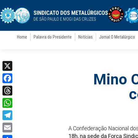
Home
Palavra do Presidente
Notícias
Jornal O Metalúrgico
Mino C
X
Facebook
c
Threads
WhatsApp
Telegram
A Confederação Nacional dos
18h, na sede da Força Sindi
Email