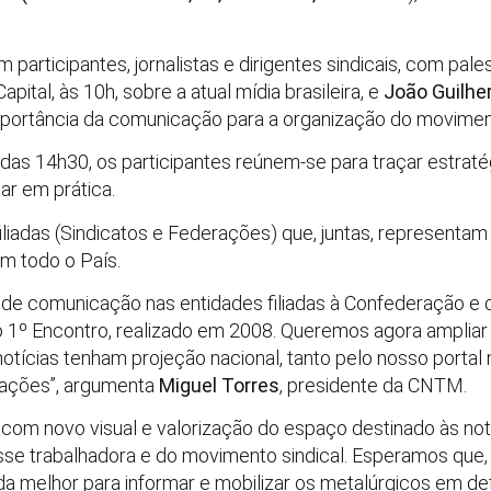
 participantes, jornalistas e dirigentes sindicais, com pal
pital, às 10h, sobre a atual mídia brasileira, e
João Guilhe
importância da comunicação para a organização do moviment
r das 14h30, os participantes reúnem-se para traçar estra
r em prática.
iadas (Sindicatos e Federações) que, juntas, representam 
m todo o País.
de comunicação nas entidades filiadas à Confederação e 
o 1º Encontro, realizado em 2008. Queremos agora ampliar
tícias tenham projeção nacional, tanto pelo nosso portal 
erações”, argumenta
Miguel Torres
, presidente da CNTM.
, com novo visual e valorização do espaço destinado às not
asse trabalhadora e do movimento sindical. Esperamos que,
a melhor para informar e mobilizar os metalúrgicos em defe