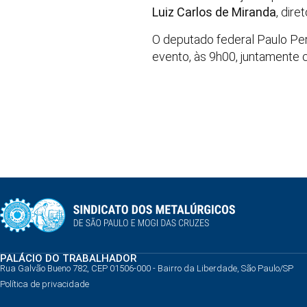
Luiz Carlos de Miranda
, dir
O deputado federal Paulo Pere
evento, às 9h00, juntamente
PALÁCIO DO TRABALHADOR
Rua Galvão Bueno 782, CEP 01506-000 - Bairro da Liberdade, São Paulo/SP
Política de privacidade