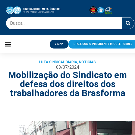
APP
FALE COM O PRESIDENTE MIGUEL TORRES
Palavra do Presidente
Jornal O Metalúrgico
Clube de Campo
Centro de Lazer
LUTA SINDICAL DIÁRIA
,
NOTÍCIAS
03/07/2024
Mobilização do Sindicato em
defesa dos direitos dos
trabalhadores da Brasforma