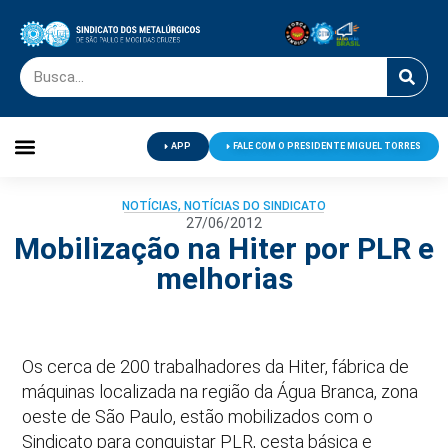
APP
FALE COM O PRESIDENTE MIGUEL TORRES
Palavra do Presidente
Jornal O Metalúrgico
Clube de Campo
Centro de Lazer
NOTÍCIAS
,
NOTÍCIAS DO SINDICATO
27/06/2012
Mobilização na Hiter por PLR e
melhorias
Os cerca de 200 trabalhadores da Hiter, fábrica de
máquinas localizada na região da Água Branca, zona
oeste de São Paulo, estão mobilizados com o
Sindicato para conquistar PLR, cesta básica e