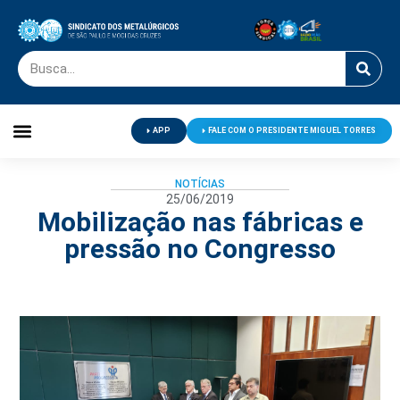
APP
FALE COM O PRESIDENTE MIGUEL TORRES
Palavra do Presidente
Jornal O Metalúrgico
Clube de Campo
Centro de Lazer
NOTÍCIAS
25/06/2019
Mobilização nas fábricas e
pressão no Congresso