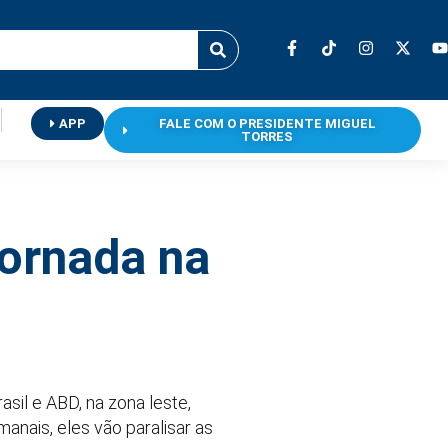
APP
FALE COM O PRESIDENTE MIGUEL
TORRES
jornada na
sil e ABD, na zona leste,
anais, eles vão paralisar as