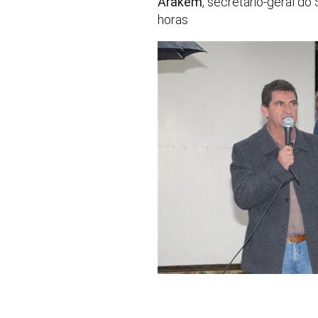
Arakém
, secretário-geral do 
horas