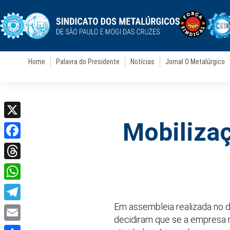
Home
Palavra do Presidente
Notícias
Jornal O Metalúrgico
Mobilizaç
X
Facebook
Threads
WhatsApp
Em assembleia realizada no di
Telegram
decidiram que se a empresa n
Email