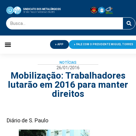
APP
FALE COM O PRESIDENTE MIGUEL TORRES
Palavra do Presidente
Jornal O Metalúrgico
Clube de Campo
Centro de Lazer
NOTÍCIAS
26/01/2016
Mobilização: Trabalhadores
lutarão em 2016 para manter
direitos
Diário de S. Paulo