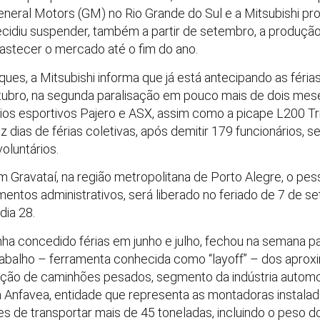
General Motors (GM) no Rio Grande do Sul e a Mitsubishi 
 decidiu suspender, também a partir de setembro, a produ
astecer o mercado até o fim do ano.
es, a Mitsubishi informa que já está antecipando as férias
ubro, na segunda paralisação em pouco mais de dois meses
rios esportivos Pajero e ASX, assim como a picape L200 Tr
ez dias de férias coletivas, após demitir 179 funcionários,
oluntários.
 Gravataí, na região metropolitana de Porto Alegre, o pess
tos administrativos, será liberado no feriado de 7 de se
dia 28.
tinha concedido férias em junho e julho, fechou na semana 
rabalho – ferramenta conhecida como “layoff” – dos apro
ução de caminhões pesados, segmento da indústria automob
 Anfavea, entidade que representa as montadoras instalad
 de transportar mais de 45 toneladas, incluindo o peso d