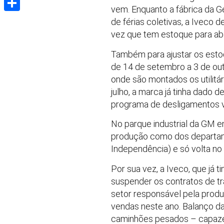
vem. Enquanto a fábrica da 
Share
de férias coletivas, a Iveco
vez que tem estoque para ab
Também para ajustar os estoqu
de 14 de setembro a 3 de out
onde são montados os utilitá
julho, a marca já tinha dado d
programa de desligamentos v
No parque industrial da GM em
produção como dos departamen
Independência) e só volta no 
Por sua vez, a Iveco, que já 
suspender os contratos de t
setor responsável pela prod
vendas neste ano. Balanço da
caminhões pesados – capazes