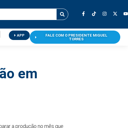
APP
FALE COM O PRESIDENTE MIGUEL
TORRES
ção em
 parar a produção no mês que