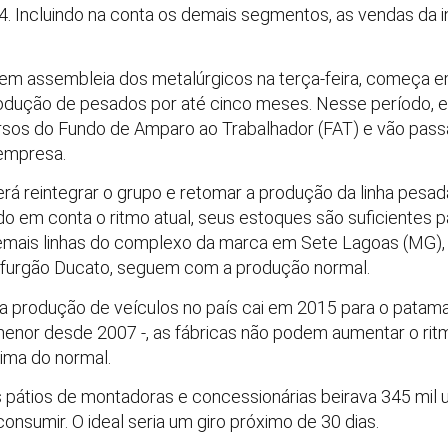
 Incluindo na conta os demais segmentos, as vendas da 
o em assembleia dos metalúrgicos na terça-feira, começa
odução de pesados por até cinco meses. Nesse período, ele
ursos do Fundo de Amparo ao Trabalhador (FAT) e vão pass
 empresa.
rá reintegrar o grupo e retomar a produção da linha pesada
do em conta o ritmo atual, seus estoques são suficientes p
emais linhas do complexo da marca em Sete Lagoas (MG)
 furgão Ducato, seguem com a produção normal.
a produção de veículos no país cai em 2015 para o patam
enor desde 2007 -, as fábricas não podem aumentar o ri
ima do normal.
os pátios de montadoras e concessionárias beirava 345 mil
onsumir. O ideal seria um giro próximo de 30 dias.