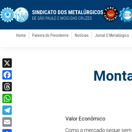
Home
Palavra do Presidente
Notícias
Jornal O Metalúrgico
Monta
X
Facebook
Threads
WhatsApp
Valor Econômico
Telegram
Como o mercado segue sem da
Email