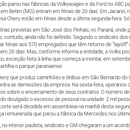
o parou nas fábricas da Volkswagen e da Ford no ABC pauli
em Betim (MG) entram em férias de 20 dias. Em Jacareí, no 
sa Chery estão em férias desde a última segunda-feira. S
ias previstas em São José dos Pinhais, no Paraná, onde 
, contudo, ainda não foi definido. Segundo o sindicato dos 
 dar férias aos 570 empregados que têm retorno de “layoff
 em 20 dias. Mas, conforme informa a entidade, a Volks po
, exceção feita à linha que começa a montar, em setembr
tilha o parque paranaense.
nz que produz caminhões e ônibus em São Bernardo do 
contra as demissões da empresa. Na sexta-feira, operário
os sobre o encerramento de seus contratos. O número de 
ido divulgado o excesso de pessoal na unidade: 2 mil pesso
corte será decidida em assembleia na manhã desta segund
ça remunerada que parou a fábrica da Mercedes nos último
o interior paulista, sindicato e GM chegaram a um acord