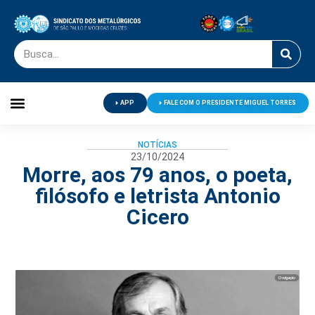
APP
FALE COM O PRESIDENTE MIGUEL TORRES
Palavra do Presidente
Jornal O Metalúrgico
Clube de Campo
Centro de Lazer
NOTÍCIAS
23/10/2024
Morre, aos 79 anos, o poeta,
filósofo e letrista Antonio
Cicero