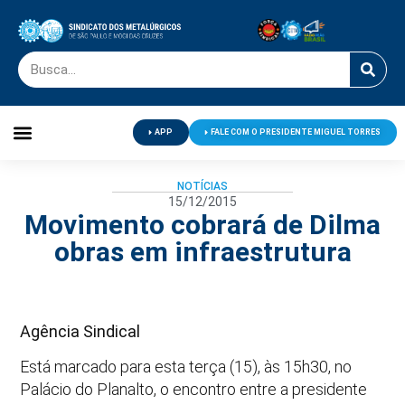
APP
FALE COM O PRESIDENTE MIGUEL TORRES
Palavra do Presidente
Jornal O Metalúrgico
Clube de Campo
Centro de Lazer
NOTÍCIAS
15/12/2015
Movimento cobrará de Dilma
obras em infraestrutura
Agência Sindical
Está marcado para esta terça (15), às 15h30, no
Palácio do Planalto, o encontro entre a presidente