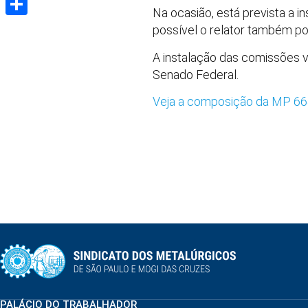
Na ocasião, está prevista a i
Share
possível o relator também po
A instalação das comissões vai
Senado Federal.
Veja a composição da MP 6
PALÁCIO DO TRABALHADOR