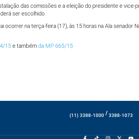
nstalação das comissões e a eleição do presidente e vice-p
derá ser escolhido.
 ocorrer na terça-feira (17), às 15 horas na Ala senador Ni
64/15
e também
da MP 665/15
/
(11) 3388-1000
3388-1073