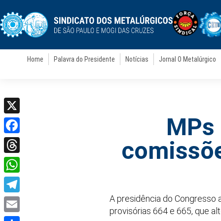
Home
Palavra do Presidente
Notícias
Jornal O Metalúrgico
MPs 
X
Facebook
comissões
Threads
WhatsApp
A presidência do Congresso a
Telegram
provisórias 664 e 665, que alt
Email