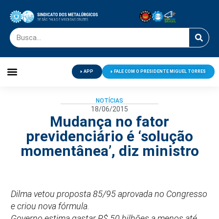
APP
FALE COM O PRESIDENTE MIGUEL TORRES
Palavra do Presidente
Jornal O Metalúrgico
Clube de Campo
Centro de Lazer
NOTÍCIAS
18/06/2015
Mudança no fator
previdenciário é ‘solução
momentânea’, diz ministro
Dilma vetou proposta 85/95 aprovada no Congresso
e criou nova fórmula.
Governo estima gastar R$ 50 bilhões a menos até