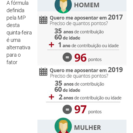
A fórmula
definida
pela MP
desta
quinta-feira
é uma
alternativa
para o
fator