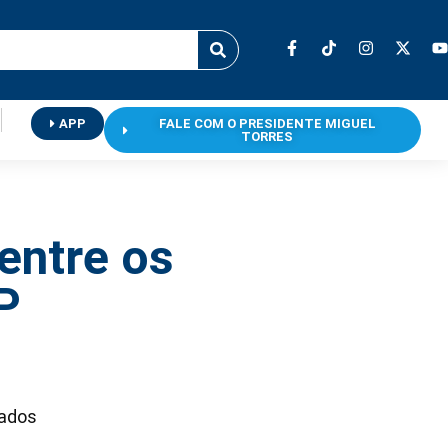
APP
FALE COM O PRESIDENTE MIGUEL
TORRES
entre os
P
pados