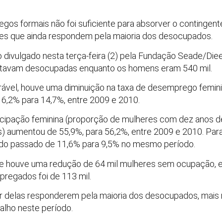
egos formais não foi suficiente para absorver o conting
res que ainda respondem pela maioria dos desocupados.
 divulgado nesta terça-feira (2) pela Fundação Seade/Die
stavam desocupadas enquanto os homens eram 540 mil.
ável, houve uma diminuição na taxa de desemprego femini
6,2% para 14,7%, entre 2009 e 2010.
rticipação feminina (proporção de mulheres com dez anos d
aumentou de 55,9%, para 56,2%, entre 2009 e 2010. Para
endo passado de 11,6% para 9,5% no mesmo período.
que houve uma redução de 64 mil mulheres sem ocupação,
pregados foi de 113 mil.
esar delas responderem pela maioria dos desocupados, mai
alho neste período.