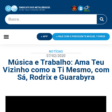
APP
FALE COM O PRESIDENTE MIGUEL TORRES
Palavra do Presidente
Jornal O Metalúrgico
Clube de Campo
Centro de Lazer
NOTÍCIAS
07/02/2020
Música e Trabalho: Ama Teu
Vizinho como a Ti Mesmo, com
Sá, Rodrix e Guarabyra