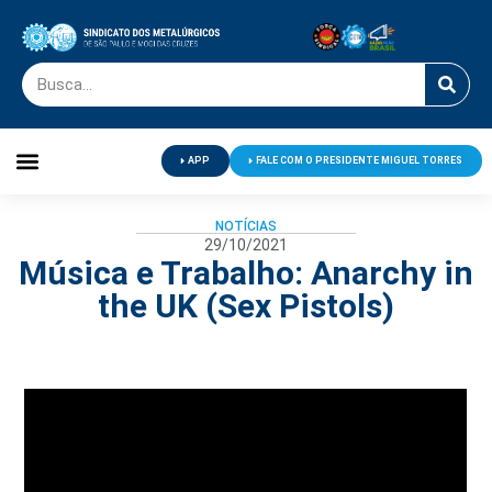
APP
FALE COM O PRESIDENTE MIGUEL TORRES
Palavra do Presidente
Jornal O Metalúrgico
Clube de Campo
Centro de Lazer
NOTÍCIAS
29/10/2021
Música e Trabalho: Anarchy in
the UK (Sex Pistols)