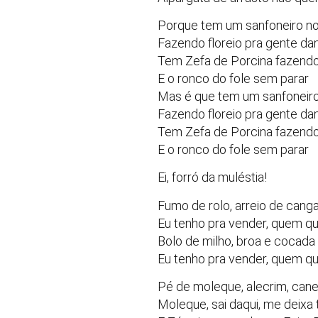
Porque tem um sanfoneiro no
Fazendo floreio pra gente da
Tem Zefa de Porcina fazend
E o ronco do fole sem parar
Mas é que tem um sanfoneiro
Fazendo floreio pra gente da
Tem Zefa de Porcina fazend
E o ronco do fole sem parar
Ei, forró da muléstia!
Fumo de rolo, arreio de cang
Eu tenho pra vender, quem q
Bolo de milho, broa e cocada
Eu tenho pra vender, quem q
Pé de moleque, alecrim, cane
Moleque, sai daqui, me deixa 