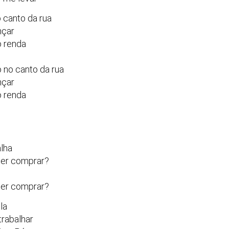
 canto da rua
nçar
o renda
 no canto da rua
nçar
o renda
alha
uer comprar?
uer comprar?
la
trabalhar