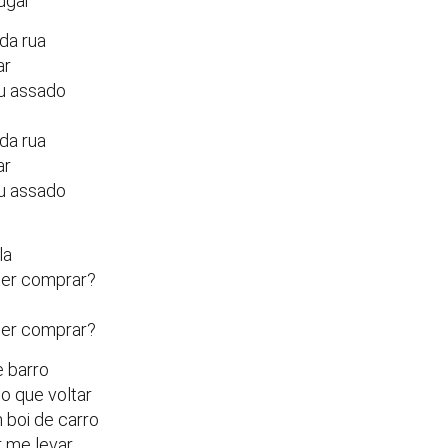
ugar
da rua
ar
u assado
da rua
ar
u assado
la
uer comprar?
uer comprar?
e barro
o que voltar
 boi de carro
r me levar