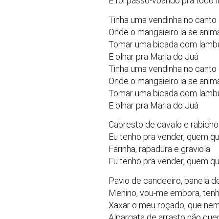
E foi passo-voando pra todo l
Tinha uma vendinha no canto 
Onde o mangaieiro ia se anim
Tomar uma bicada com lamb
E olhar pra Maria do Juá
Tinha uma vendinha no canto 
Onde o mangaieiro ia se anim
Tomar uma bicada com lamb
E olhar pra Maria do Juá
Cabresto de cavalo e rabicho
Eu tenho pra vender, quem q
Farinha, rapadura e graviola
Eu tenho pra vender, quem q
Pavio de candeeiro, panela d
Menino, vou-me embora, tenh
Xaxar o meu roçado, que nem
Alpargata de arrasto não que