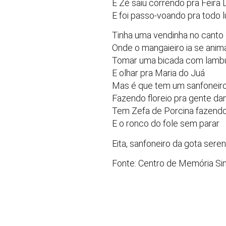
E Zé saiu correndo pra Feira
E foi passo-voando pra todo l
Tinha uma vendinha no canto 
Onde o mangaieiro ia se anim
Tomar uma bicada com lamb
E olhar pra Maria do Juá
Mas é que tem um sanfoneiro
Fazendo floreio pra gente da
Tem Zefa de Porcina fazend
E o ronco do fole sem parar
Eita, sanfoneiro da gota seren
Fonte: Centro de Memória Sin