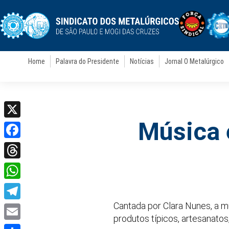
Home
Palavra do Presidente
Notícias
Jornal O Metalúrgico
Música 
X
Facebook
Threads
WhatsApp
Cantada por Clara Nunes, a m
Telegram
produtos típicos, artesanatos,
Email