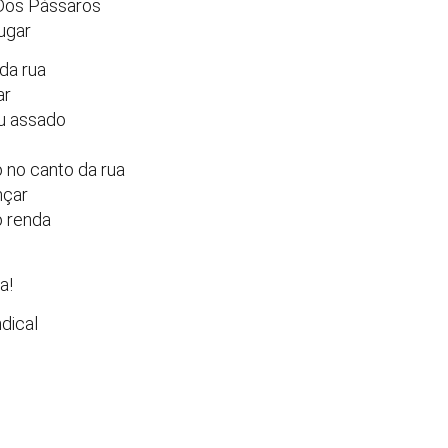
 Dos Pássaros
ugar
da rua
ar
u assado
 no canto da rua
nçar
o renda
a!
dical