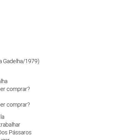
ha Gadelha/1979)
alha
uer comprar?
uer comprar?
la
trabalhar
 Dos Pássaros