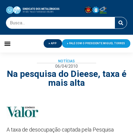
APP
FALE COM O PRESIDENTE MIGUEL TORRES
Palavra do Presidente
Jornal O Metalúrgico
Clube de Campo
Centro de Lazer
NOTÍCIAS
06/04/2010
Na pesquisa do Dieese, taxa é
mais alta
A taxa de desocupação captada pela Pesquisa