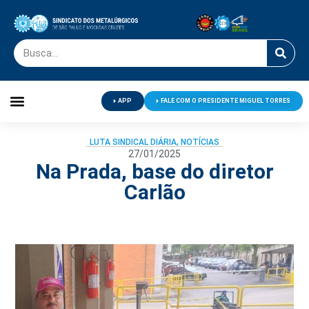
APP
FALE COM O PRESIDENTE MIGUEL TORRES
Palavra do Presidente
Jornal O Metalúrgico
Clube de Campo
Centro de Lazer
LUTA SINDICAL DIÁRIA
,
NOTÍCIAS
27/01/2025
Na Prada, base do diretor
Carlão