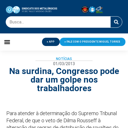
APP
FALE COM O PRESIDENTE MIGUEL TORRES
Palavra do Presidente
Jornal O Metalúrgico
Clube de Campo
Centro de Lazer
NOTÍCIAS
01/03/2013
Na surdina, Congresso pode
dar um golpe nos
trabalhadores
Para atender à determinação do Supremo Tribunal
Federal, de que o veto de Dilma Rousseff à
alteração das regras de distribuição de royalties do