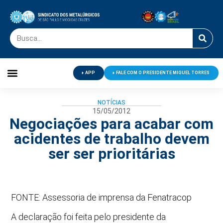
APP
FALE COM O PRESIDENTE MIGUEL TORRES
Palavra do Presidente
Jornal O Metalúrgico
Clube de Campo
Centro de Lazer
NOTÍCIAS
15/05/2012
Negociações para acabar com
acidentes de trabalho devem
ser ser prioritárias
FONTE: Assessoria de imprensa da Fenatracop
A declaração foi feita pelo presidente da