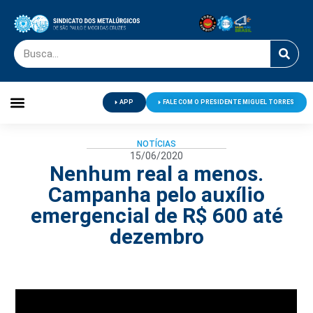
APP
FALE COM O PRESIDENTE MIGUEL TORRES
Palavra do Presidente
Jornal O Metalúrgico
Clube de Campo
Centro de Lazer
NOTÍCIAS
15/06/2020
Nenhum real a menos.
Campanha pelo auxílio
emergencial de R$ 600 até
dezembro