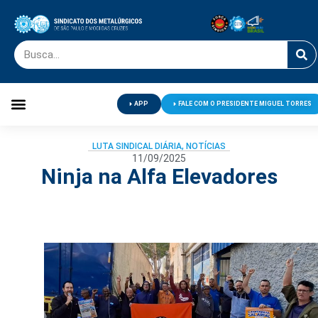
APP
FALE COM O PRESIDENTE MIGUEL TORRES
Palavra do Presidente
Jornal O Metalúrgico
Clube de Campo
Centro de Lazer
LUTA SINDICAL DIÁRIA
,
NOTÍCIAS
11/09/2025
Ninja na Alfa Elevadores