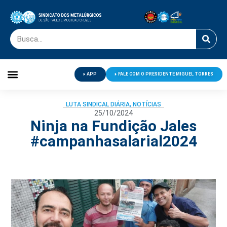
APP
FALE COM O PRESIDENTE MIGUEL TORRES
Palavra do Presidente
Jornal O Metalúrgico
Clube de Campo
Centro de Lazer
LUTA SINDICAL DIÁRIA
,
NOTÍCIAS
25/10/2024
Ninja na Fundição Jales
#campanhasalarial2024