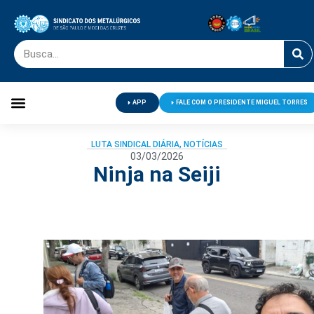
APP
FALE COM O PRESIDENTE MIGUEL TORRES
Palavra do Presidente
Jornal O Metalúrgico
Clube de Campo
Centro de Lazer
LUTA SINDICAL DIÁRIA
,
NOTÍCIAS
03/03/2026
Ninja na Seiji