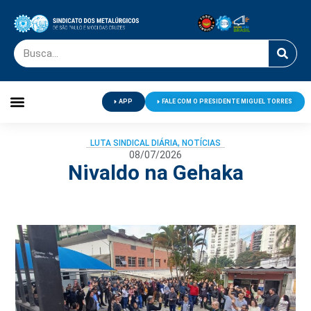
APP
FALE COM O PRESIDENTE MIGUEL TORRES
Palavra do Presidente
Jornal O Metalúrgico
Clube de Campo
Centro de Lazer
LUTA SINDICAL DIÁRIA
,
NOTÍCIAS
08/07/2026
Nivaldo na Gehaka