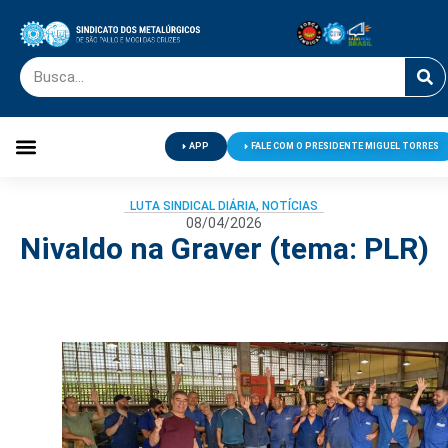
APP
FALE COM O PRESIDENTE MIGUEL TORRES
Palavra do Presidente
Jornal O Metalúrgico
Clube de Campo
Centro de Lazer
LUTA SINDICAL DIÁRIA
,
NOTÍCIAS
08/04/2026
Nivaldo na Graver (tema: PLR)