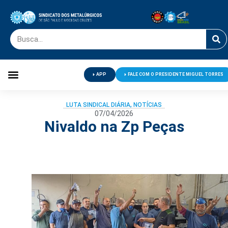
APP
FALE COM O PRESIDENTE MIGUEL TORRES
Palavra do Presidente
Jornal O Metalúrgico
Clube de Campo
Centro de Lazer
LUTA SINDICAL DIÁRIA
,
NOTÍCIAS
07/04/2026
Nivaldo na Zp Peças