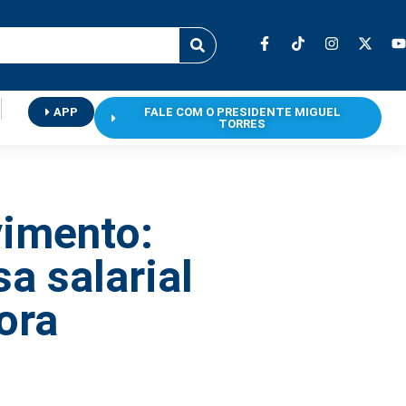
APP
FALE COM O PRESIDENTE MIGUEL
TORRES
vimento:
a salarial
ora