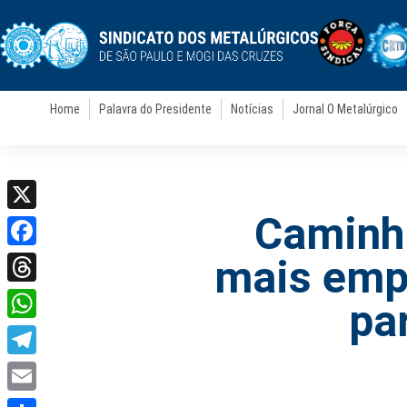
Home
Palavra do Presidente
Notícias
Jornal O Metalúrgico
Caminho
X
Facebook
mais empr
Threads
pa
WhatsApp
Telegram
Email