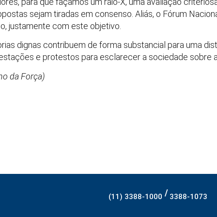
res, para que façamos um raio-X, uma avaliação criteriosa 
opostas sejam tiradas em consenso. Aliás, o Fórum Nacional
rno, justamente com este objetivo.
as dignas contribuem de forma substancial para uma distr
festações e protestos para esclarecer a sociedade sobre a te
nho da Força)
/
(11) 3388-1000
3388-1073