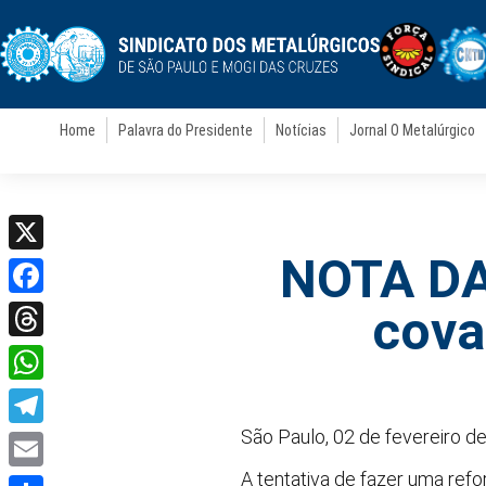
Home
Palavra do Presidente
Notícias
Jornal O Metalúrgico
NOTA DA
X
Facebook
cova
Threads
WhatsApp
São Paulo, 02 de fevereiro d
Telegram
A tentativa de fazer uma refo
Email