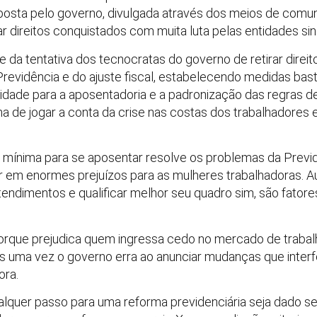
posta pelo governo, divulgada através dos meios de comu
ar direitos conquistados com muita luta pelas entidades sin
da tentativa dos tecnocratas do governo de retirar direit
Previdência e do ajuste fiscal, estabelecendo medidas bast
a idade para a aposentadoria e a padronização das regras 
a de jogar a conta da crise nas costas dos trabalhadores 
e mínima para se aposentar resolve os problemas da Previd
tar em enormes prejuízos para as mulheres trabalhadoras. A
tendimentos e qualificar melhor seu quadro sim, são fator
porque prejudica quem ingressa cedo no mercado de trabalho
ais uma vez o governo erra ao anunciar mudanças que interf
ora.
lquer passo para uma reforma previdenciária seja dado se