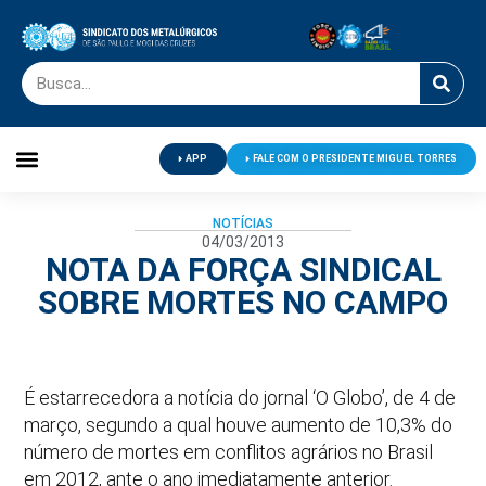
APP
FALE COM O PRESIDENTE MIGUEL TORRES
Palavra do Presidente
Jornal O Metalúrgico
Clube de Campo
Centro de Lazer
NOTÍCIAS
04/03/2013
NOTA DA FORÇA SINDICAL
SOBRE MORTES NO CAMPO
É estarrecedora a notícia do jornal ‘O Globo’, de 4 de
março, segundo a qual houve aumento de 10,3% do
número de mortes em conflitos agrários no Brasil
em 2012, ante o ano imediatamente anterior.