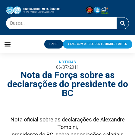
APP
FALE COM O PRESIDENTE MIGUEL TORRES
Palavra do Presidente
Jornal O Metalúrgico
Clube de Campo
Centro de Lazer
NOTÍCIAS
06/07/2011
Nota da Força sobre as
declarações do presidente do
BC
Nota oficial sobre as declarações de Alexandre
Tombini,
presidente do BC, sobre negociações salariais