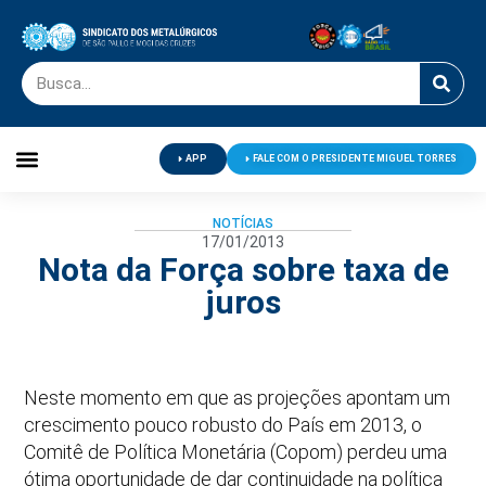
APP
FALE COM O PRESIDENTE MIGUEL TORRES
Palavra do Presidente
Jornal O Metalúrgico
Clube de Campo
Centro de Lazer
NOTÍCIAS
17/01/2013
Nota da Força sobre taxa de
juros
Neste momento em que as projeções apontam um
crescimento pouco robusto do País em 2013, o
Comitê de Política Monetária (Copom) perdeu uma
ótima oportunidade de dar continuidade na política