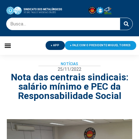
APP
FALE COM O PRESIDENTE MIGUEL TORRES
Palavra do Presidente
Jornal O Metalúrgico
Clube de Campo
Centro de Lazer
NOTÍCIAS
25/11/2022
Nota das centrais sindicais:
salário mínimo e PEC da
Responsabilidade Social