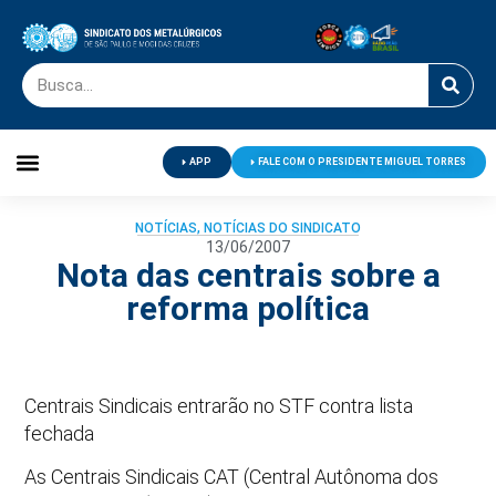
APP
FALE COM O PRESIDENTE MIGUEL TORRES
Palavra do Presidente
Jornal O Metalúrgico
Clube de Campo
Centro de Lazer
NOTÍCIAS
,
NOTÍCIAS DO SINDICATO
13/06/2007
Nota das centrais sobre a
reforma política
Centrais Sindicais entrarão no STF contra lista
fechada
As Centrais Sindicais CAT (Central Autônoma dos