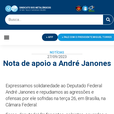
APP
FALE COM O PRESIDENTE MIGUEL TORRES
Palavra do Presidente
Jornal O Metalúrgico
Clube de Campo
Centro de Lazer
NOTÍCIAS
27/09/2023
Nota de apoio a André Janones
Expressamos solidariedade ao Deputado Federal
André Janones e repudiamos as agressões e
ofensas por ele sofridas na terça 26, em Brasília, na
Câmara Federal.