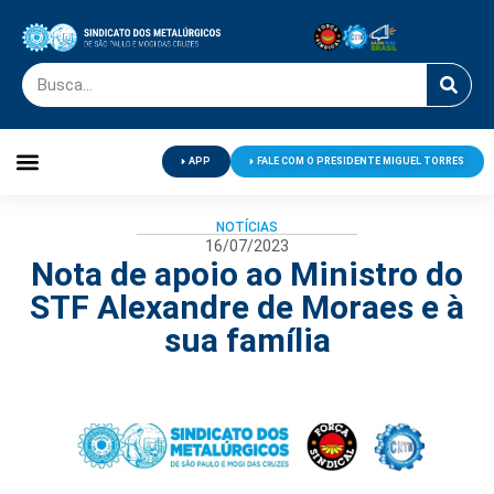
APP
FALE COM O PRESIDENTE MIGUEL TORRES
Palavra do Presidente
Jornal O Metalúrgico
Clube de Campo
Centro de Lazer
NOTÍCIAS
16/07/2023
Nota de apoio ao Ministro do
STF Alexandre de Moraes e à
sua família