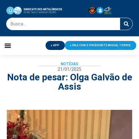
APP
FALE COM O PRESIDENTE MIGUEL TORRES
Palavra do Presidente
Jornal O Metalúrgico
Clube de Campo
Centro de Lazer
NOTÍCIAS
21/01/2025
Nota de pesar: Olga Galvão de
Assis